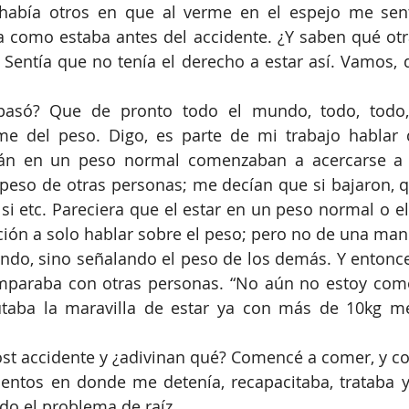
había otros en que al verme en el espejo me sent
a como estaba antes del accidente. ¿Y saben qué ot
Sentía que no tenía el derecho a estar así. Vamos, 
asó? Que de pronto todo el mundo, todo, todo,
e del peso. Digo, es parte de mi trabajo hablar d
án en un peso normal comenzaban a acercarse a 
 peso de otras personas; me decían que si bajaron, qu
e si etc. Pareciera que el estar en un peso normal o e
ción a solo hablar sobre el peso; pero no de una mane
do, sino señalando el peso de los demás. Y entonce
paraba con otras personas. “No aún no estoy como 
utaba la maravilla de estar ya con más de 10kg me
st accidente y ¿adivinan qué? Comencé a comer, y co
tos en donde me detenía, recapacitaba, trataba y 
do el problema de raíz.  