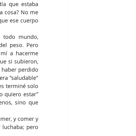
ía que estaba 
ra cosa? No me 
que ese cuerpo 
 todo mundo, 
el peso. Pero 
mí a hacerme 
e si subieron, 
l haber perdido 
ra "saludable" 
s terminé solo 
quiero estar” 
nos, sino que 
mer, y comer y 
luchaba; pero 