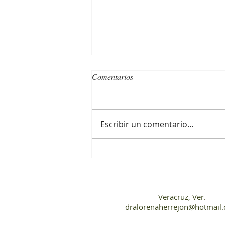
Comentarios
50 cosas sobre mí
Escribir un comentario...
Veracruz, Ver.
dralorenaherrejon@hotmail