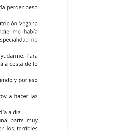
ía perder peso 
trición Vegana 
die me había 
pecialidad no 
ayudarme. Para 
 a costa de lo 
endo y por eso 
oy a hacer las 
ía a día. 
una parte muy 
los terribles 