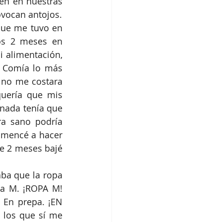
n en nuestras 
decisiones; así como altas y bajas hormonales que en ocasiones nos provocan antojos. 
que me tuvo en 
os 2 meses en 
 alimentación, 
 Comía lo más 
 no me costara 
uería que mis 
nada tenía que 
a sano podría 
omencé a hacer 
e 2 meses bajé 
ba que la ropa 
a M. ¡ROPA M! 
En prepa. ¡EN 
los que sí me 