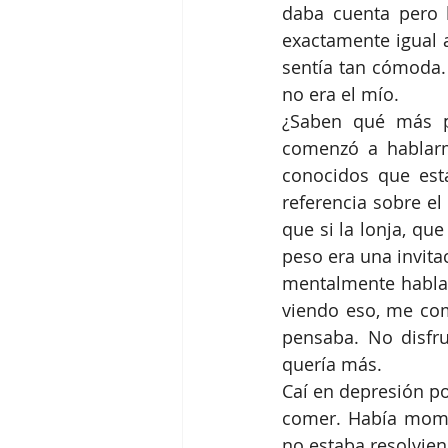
daba cuenta pero 
exactamente igual 
sentía tan cómoda. 
no era el mío. 
¿Saben qué más p
comenzó a hablarm
conocidos que est
referencia sobre el
que si la lonja, qu
peso era una invita
mentalmente hablan
viendo eso, me com
pensaba. No disfr
quería más. 
Caí en depresión po
comer. Había momen
no estaba resolvien