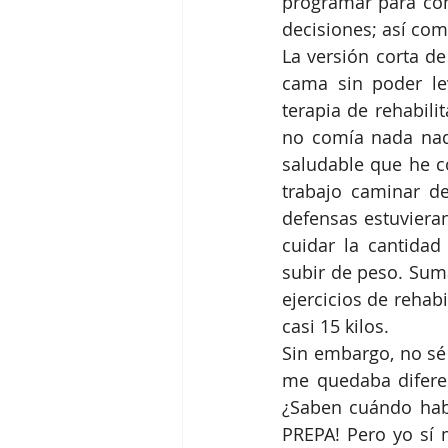
programar para com
La versión corta d
cama sin poder le
terapia de rehabili
no comía nada nad
saludable que he c
trabajo caminar d
defensas estuvieran
cuidar la cantida
subir de peso. Sum
ejercicios de rehab
casi 15 kilos.  
Sin embargo, no sé
me quedaba difere
¿Saben cuándo habí
PREPA! Pero yo sí 