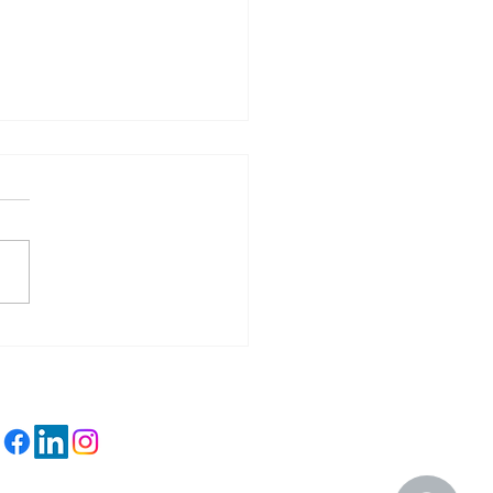
y de regreso!
ués de casi cuatro meses
sencia quiero contarles
a estoy de regreso.
ue no recuperada al cien
iento, pero sí ya...