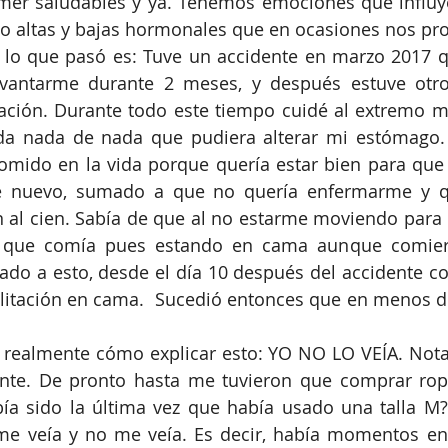
er saludables y ya. Tenemos emociones que influye
e lo que pasó es: Tuve un accidente en marzo 2017 
vantarme durante 2 meses, y después estuve otr
tación. Durante todo este tiempo cuidé al extremo mi
a nada de nada que pudiera alterar mi estómago.
omido en la vida porque quería estar bien para que
e nuevo, sumado a que no quería enfermarme y q
 al cien. Sabía de que al no estarme moviendo para 
d que comía pues estando en cama aunque comier
ado a esto, desde el día 10 después del accidente c
ilitación en cama.  Sucedió entonces que en menos d
 realmente cómo explicar esto: YO NO LO VEÍA. Nota
nte. De pronto hasta me tuvieron que comprar rop
a sido la última vez que había usado una talla M? 
me veía y no me veía. Es decir, había momentos en 