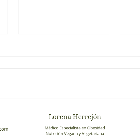
¡Esto
Desp
de au
que y
Propósitos 2019
Aunq
por c
Lorena Herrejón
Médico Especialista en Obesidad
.com
Nutrición Vegana y Vegetariana