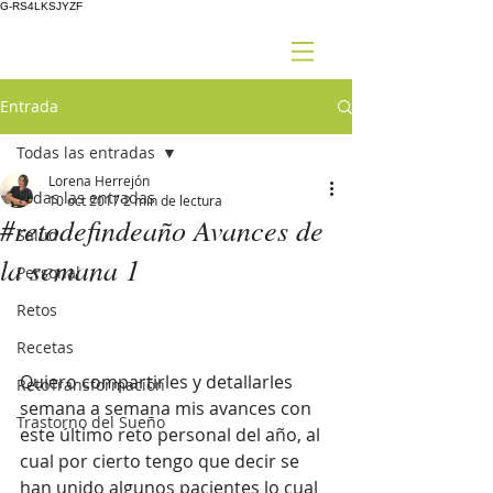
G-RS4LKSJYZF
Entrada
Todas las entradas
Lorena Herrejón
Todas las entradas
10 oct 2017
2 min de lectura
#retodefindeaño Avances de
Salud
la semana 1
Personal
Retos
Recetas
Quiero compartirles y detallarles 
RetoTransformación
semana a semana mis avances con 
Trastorno del Sueño
este último reto personal del año, al 
cual por cierto tengo que decir se 
han unido algunos pacientes lo cual 