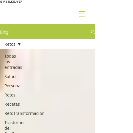
G-RS4LKSJYZF
Blog
Retos
Todas
las
entradas
Salud
Personal
Retos
Recetas
RetoTransformación
Trastorno
del