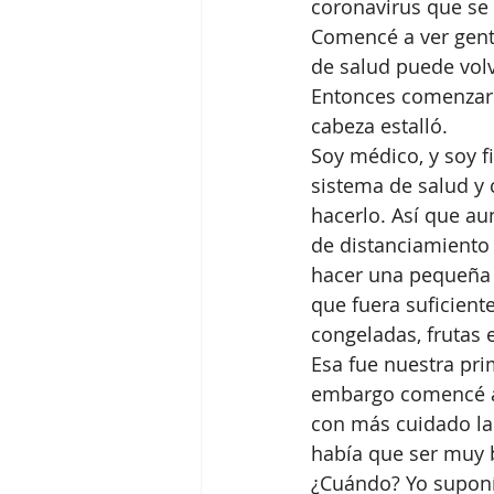
coronavirus que se 
Comencé a ver gent
de salud puede volv
Entonces comenzaron
cabeza estalló. 
Soy médico, y soy fi
sistema de salud y 
hacerlo. Así que au
de distanciamiento 
hacer una pequeña 
que fuera suficient
congeladas, frutas e
Esa fue nuestra pri
embargo comencé a 
con más cuidado las
había que ser muy b
¿Cuándo? Yo suponí