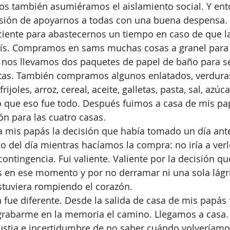
os también asumiéramos el aislamiento social. Y ent
ión de apoyarnos a todas con una buena despensa. 
ciente para abastecernos un tiempo en caso de que la
aís. Compramos en sams muchas cosas a granel para r
 nos llevamos dos paquetes de papel de baño para se
ntas. También compramos algunos enlatados, verduras
ijoles, arroz, cereal, aceite, galletas, pasta, sal, azúca
o que eso fue todo. Después fuimos a casa de mis pap
ón para las cuatro casas. 
 a mis papás la decisión que había tomado un día ant
go del día mientras hacíamos la compra: no iría a ver
contingencia. Fui valiente. Valiente por la decisión q
s en ese momento y por no derramar ni una sola lág
stuviera rompiendo el corazón.
a fue diferente. Desde la salida de casa de mis papás 
 grabarme en la memoria el camino. Llegamos a casa.
stia e incertidumbre de no saber cuándo volveríamos 