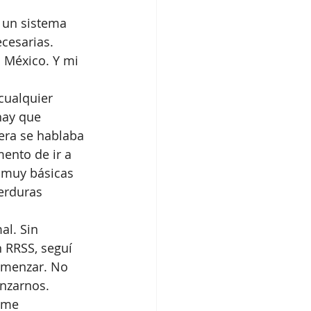
 un sistema 
cesarias. 
 México. Y mi 
cualquier 
hay que 
era se hablaba 
ento de ir a 
 muy básicas 
erduras 
l. Sin 
 RRSS, seguí 
comenzar. No 
anzarnos. 
 me 