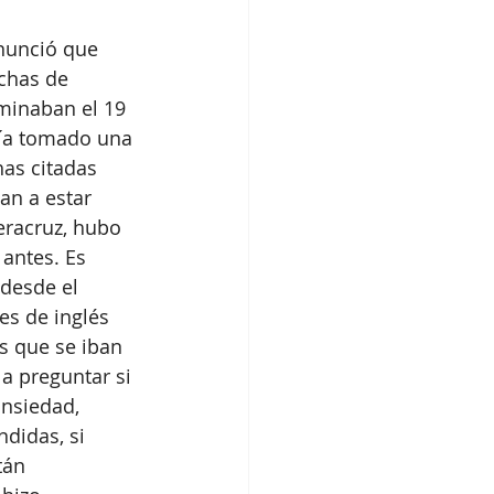
nunció que 
chas de 
minaban el 19 
bía tomado una 
as citadas 
an a estar 
eracruz, hubo 
antes. Es 
 desde el 
es de inglés 
s que se iban 
a preguntar si 
nsiedad, 
didas, si 
tán 