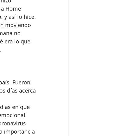
hizo 
n a Home 
y así lo hice. 
ron moviendo 
emana no 
é era lo que 
  
país. Fueron 
os días acerca 
días en que 
emocional. 
oronavirus 
a importancia 