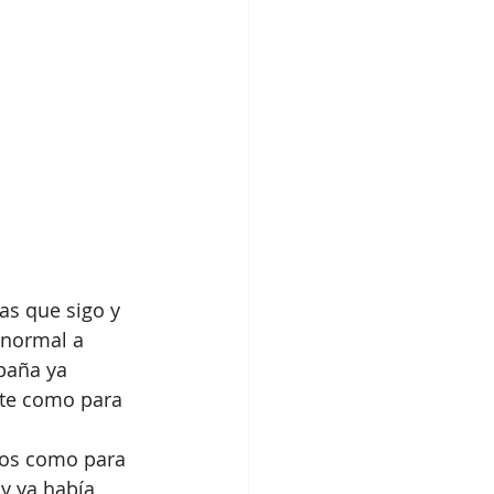
s que sigo y 
 normal a 
paña ya 
nte como para 
ejos como para 
y ya había 