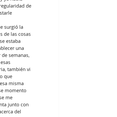
egularidad de 
tarle 
e surgió la 
s de las cosas 
 se estaba 
ablecer una 
 de semanas, 
esas 
ia, también vi 
ro que 
 esa misma 
ese momento 
se me 
nta junto con 
acerca del 