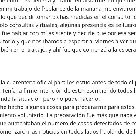
 entonces debería yo también aislarme. Lo que me 
en mi trabajo de freelance de la mañana me enviaro
lo que decidí tomar dichas medidas en el consultorio. 
lo consultas virtuales, algunas presenciales se fue
ce fue hablar con mi asistente y decirle que por esa s
ultorio y que nos íbamos a esperar al viernes a ver qu
ién en el trabajo. y ahí fue que comenzó a la espera.
 la cuarentena oficial para los estudiantes de todo el 
 Tenía la firme intención de estar escribiendo todos l
ndo la situación pero no pude hacerlo. 
s he hecho algunas cosas para prepararme para estos 
miento voluntario. La preparación fue más que nada 
a que aumentaban el número de casos detectados de c
comenzaron las noticias en todos lados hablando de l