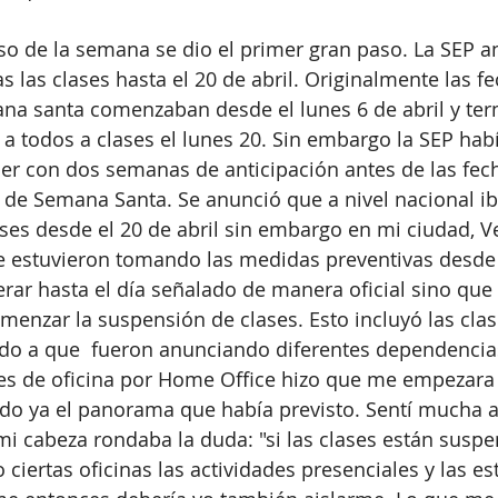
so de la semana se dio el primer gran paso. La SEP a
 las clases hasta el 20 de abril. Originalmente las fe
na santa comenzaban desde el lunes 6 de abril y ter
 a todos a clases el lunes 20. Sin embargo la SEP ha
r con dos semanas de anticipación antes de las fech
 de Semana Santa. Se anunció que a nivel nacional ib
ses desde el 20 de abril sin embargo en mi ciudad, V
e estuvieron tomando las medidas preventivas desde 
erar hasta el día señalado de manera oficial sino que
menzar la suspensión de clases. Esto incluyó las clas
ado a que  fueron anunciando diferentes dependencia
es de oficina por Home Office hizo que me empezara 
o ya el panorama que había previsto. Sentí mucha a
i cabeza rondaba la duda: "si las clases están suspen
ciertas oficinas las actividades presenciales y las es