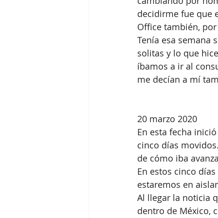
cambiando por home
decidirme fue que 
Office también, por 
Tenía esa semana so
solitas y lo que hi
íbamos a ir al cons
me decían a mí tamb
20 marzo 2020
En esta fecha inició
cinco días movidos.
de cómo iba avanza
En estos cinco día
estaremos en aisla
Al llegar la notici
dentro de México, 