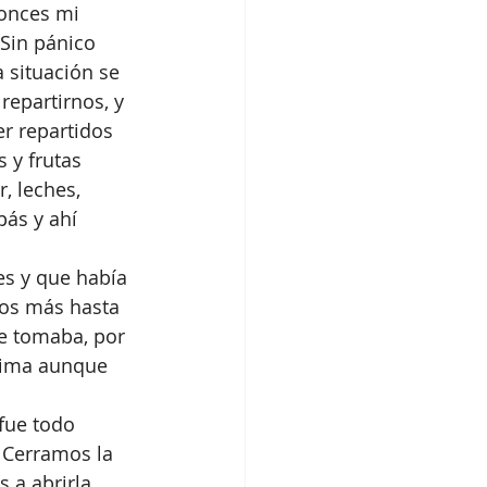
onces mi 
Sin pánico 
 situación se 
epartirnos, y 
r repartidos 
 y frutas 
r, leches, 
ás y ahí 
es y que había 
los más hasta 
ue tomaba, por 
rima aunque 
fue todo 
 Cerramos la 
a abrirla. 