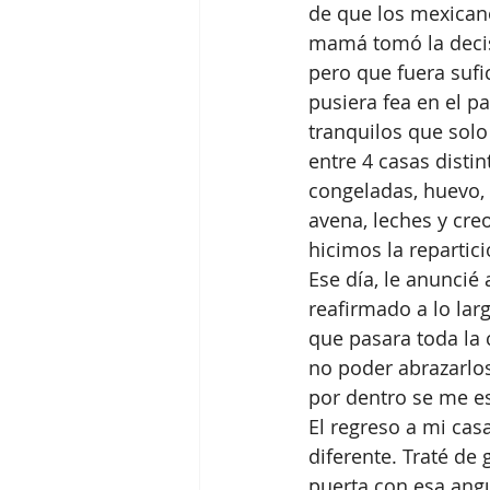
de que los mexican
mamá tomó la decis
pero que fuera sufi
pusiera fea en el p
tranquilos que solo
entre 4 casas disti
congeladas, huevo, fr
avena, leches y cre
hicimos la repartici
Ese día, le anuncié
reafirmado a lo lar
que pasara toda la 
no poder abrazarlo
por dentro se me e
El regreso a mi cas
diferente. Traté de
puerta con esa angu