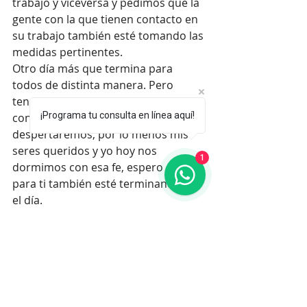
trabajo y viceversa y pedimos que la 
gente con la que tienen contacto en 
su trabajo también esté tomando las 
medidas pertinentes. 
Otro día más que termina para 
todos de distinta manera. Pero 
tenemos la fortuna de terminarlo 
¡Programa tu consulta en línea aquí!
con la esperanza de que mañana 
despertaremos, por lo menos mis 
seres queridos y yo hoy nos 
1
dormimos con esa fe, espero que 
para ti también esté terminando así 
el día. 
Saludos. 
Lorena 