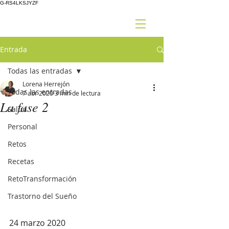
G-RS4LKSJYZF
Entrada
Todas las entradas
Lorena Herrejón
Todas las entradas
7 abr 2020
3 min de lectura
La fase 2
Salud
Personal
Retos
Recetas
RetoTransformación
Trastorno del Sueño
24 marzo 2020