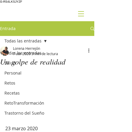
G-RS4LKSJYZF
Entrada
Todas las entradas
Lorena Herrejón
Todas las entradas
7 abr 2020
3 min de lectura
Un golpe de realidad
Salud
Personal
Retos
Recetas
RetoTransformación
Trastorno del Sueño
23 marzo 2020